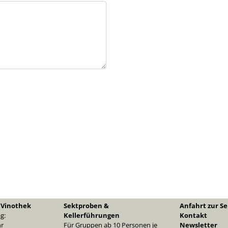
 Vinothek
Sektproben &
Anfahrt zur Se
g:
Kellerführungen
Kontakt
hr
Für Gruppen ab 10 Personen je
Newsletter