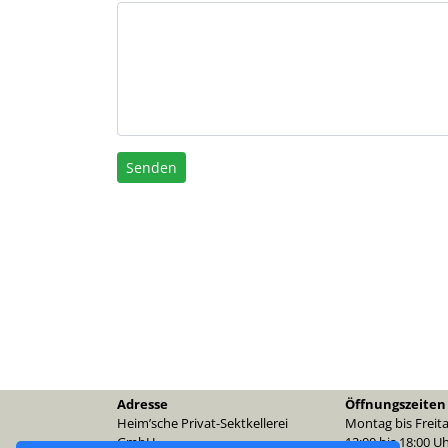
Senden
Adresse
Öffnungszeiten
Heim’sche Privat-Sektkellerei
Montag bis Freita
GmbH
12:00 bis 18:00 U