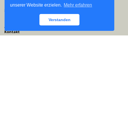
unserer Website erzielen.
Mehr erfahren
Sektproben & Kellerführungen
Für Gruppen ab 10 Personen je nach Terminvereinbarung
Verstanden
Anfahrt zur Sektkellerei
Kontakt
Newsletter
Kunde werden
Anfrageformular für eine Sektprobe
Impressum
Datenschutz
AGB
Widerrufsrecht
Widerrufsformular
Barrierefreiheit
Facebook
Partner